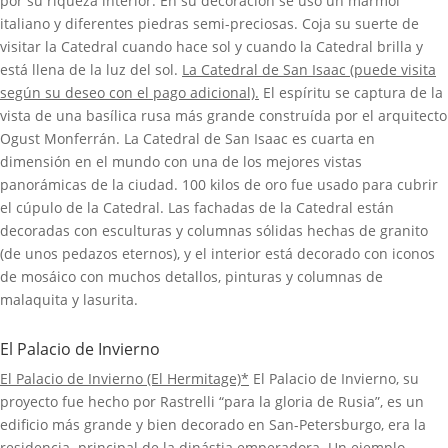
por su riqueza interior. En su decoración se usó un mármol
italiano y diferentes piedras semi-preciosas. Coja su suerte de
visitar la Catedral cuando hace sol y cuando la Catedral brilla y
está llena de la luz del sol.
La Catedral de San Isaac (puede visita
según su deseo con el pago adicional).
El espíritu se captura de la
vista de una basílica rusa más grande construída por el arquitecto
Ogust Monferrán. La Catedral de San Isaac es cuarta en
dimensión en el mundo con una de los mejores vistas
panorámicas de la ciudad. 100 kilos de oro fue usado para cubrir
el cúpulo de la Catedral. Las fachadas de la Catedral están
decoradas con esculturas y columnas sólidas hechas de granito
(de unos pedazos eternos), y el interior está decorado con iconos
de mosáico con muchos detallos, pinturas y columnas de
malaquita y lasurita.
El Palacio de Invierno
El Palacio de Invierno (El Hermitage)*
El Palacio de Invierno, su
proyecto fue hecho por Rastrelli “para la gloria de Rusia”, es un
edificio más grande y bien decorado en San-Petersburgo, era la
residencia principal de la dinástia emperadora. Un ejemplo