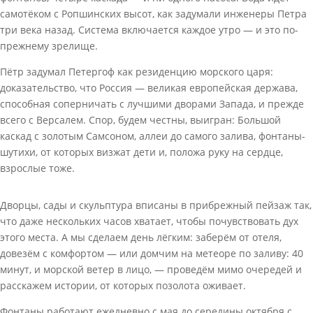
самотёком с Ропшинских высот, как задумали инженеры Петра
три века назад. Система включается каждое утро — и это по-
прежнему зрелище.
Пётр задумал Петергоф как резиденцию морского царя:
доказательство, что Россия — великая европейская держава,
способная соперничать с лучшими дворами Запада, и прежде
всего с Версалем. Спор, будем честны, выигран: Большой
каскад с золотым Самсоном, аллеи до самого залива, фонтаны-
шутихи, от которых визжат дети и, положа руку на сердце,
взрослые тоже.
Дворцы, сады и скульптура вписаны в прибрежный пейзаж так,
что даже нескольких часов хватает, чтобы почувствовать дух
этого места. А мы сделаем день лёгким: заберём от отеля,
довезём с комфортом — или домчим на метеоре по заливу: 40
минут, и морской ветер в лицо, — проведём мимо очередей и
расскажем истории, от которых позолота оживает.
Фонтаны работают ежедневно с мая до середины октября с