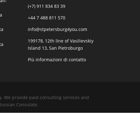
San-
(+7) 911 834 83 39
a
+44 7 488 811 570
info@stpetersburg4you.com
ta
199178, 12th line of Vasilievskiy
ta
Island 13, San Pietroburgo
Più informazioni di contatto
dy. We provide paid consulting services and
 Russian Consulate.