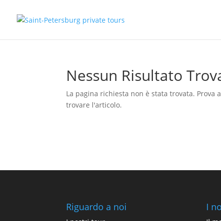
Nessun Risultato Trov
La pagina richiesta non è stata trovata. Prova 
trovare l'articolo.
Riguardo a noi
I n