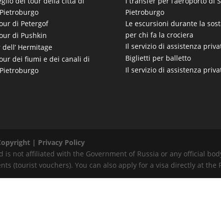
eglio del tour della città di
I transfer per l’aeroporto di 
Pietroburgo
Pietroburgo
Le escursioni durante la sost
our di Petergof
per chi fa la crociera
our di Pushkin
Il servizio di assistenza priva
 dell’ Hermitage
Biglietti per balletto
our dei fiumi e dei canali di
Il servizio di assistenza priva
Pietroburgo
Copyright |
Privacy Policy
 is not affiliated with the Government of Russia or any official bo
s (tourist vouchers). You can also apply for a visa directly at the