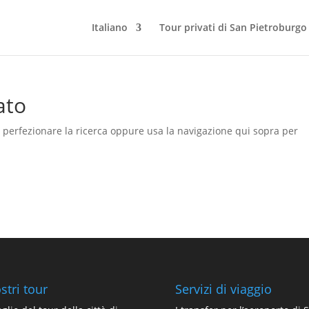
Italiano
Tour privati di San Pietroburgo
ato
a perfezionare la ricerca oppure usa la navigazione qui sopra per
ostri tour
Servizi di viaggio