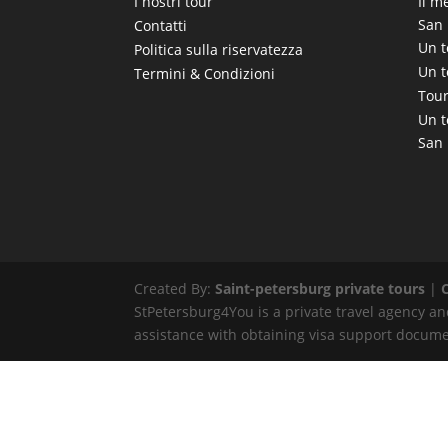
Il m
I nostri tour
San 
Contatti
Un t
Politica sulla riservatezza
Un t
Termini & Condizioni
Tour
Un t
San 
Created By:
Saint-petersburg private tours
|
StPetersburg4You is a private travel agency and
assistance with obtaining visa support document